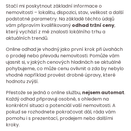
Stačí mi poskytnout základní informace o
nemovitosti – lokalitu, dispozici, stav, velikost a další
podstatné parametry. Na základě těchto údajů
vám připravím kvalifikovaný
odhad tržní ceny
,
který vychází z mé znalosti lokálního trhu a
aktuálních trendů.
Online odhad je vhodný jako první krok při úvahách
o prodeji nebo převodu nemovitosti. Pomůže vám
ujasnit si, v jakých cenových hladinách se aktuálně
pohybujeme, co může cenu ovlivnit a zda by nebylo
vhodné například provést drobné úpravy, které
hodnotu zvýší.
Přestože se jedná o online službu,
nejsem automat
.
Každý odhad připravuji osobně, s ohledem na
konkrétní situaci a potenciál vaší nemovitosti. A
pokud se rozhodnete pokračovat dál, ráda vám
pomohu i s prezentací, prodejem nebo dalšími
kroky.