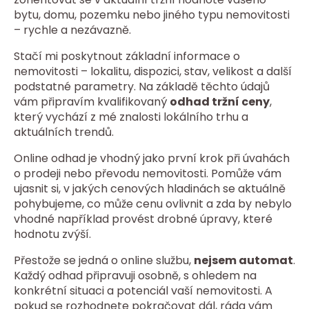
bytu, domu, pozemku nebo jiného typu nemovitosti
– rychle a nezávazně.
Stačí mi poskytnout základní informace o
nemovitosti – lokalitu, dispozici, stav, velikost a další
podstatné parametry. Na základě těchto údajů
vám připravím kvalifikovaný
odhad tržní ceny
,
který vychází z mé znalosti lokálního trhu a
aktuálních trendů.
Online odhad je vhodný jako první krok při úvahách
o prodeji nebo převodu nemovitosti. Pomůže vám
ujasnit si, v jakých cenových hladinách se aktuálně
pohybujeme, co může cenu ovlivnit a zda by nebylo
vhodné například provést drobné úpravy, které
hodnotu zvýší.
Přestože se jedná o online službu,
nejsem automat
.
Každý odhad připravuji osobně, s ohledem na
konkrétní situaci a potenciál vaší nemovitosti. A
pokud se rozhodnete pokračovat dál, ráda vám