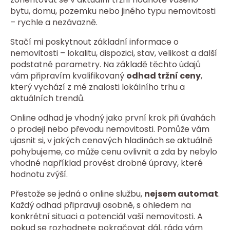
bytu, domu, pozemku nebo jiného typu nemovitosti
– rychle a nezávazně.
Stačí mi poskytnout základní informace o
nemovitosti – lokalitu, dispozici, stav, velikost a další
podstatné parametry. Na základě těchto údajů
vám připravím kvalifikovaný
odhad tržní ceny
,
který vychází z mé znalosti lokálního trhu a
aktuálních trendů.
Online odhad je vhodný jako první krok při úvahách
o prodeji nebo převodu nemovitosti. Pomůže vám
ujasnit si, v jakých cenových hladinách se aktuálně
pohybujeme, co může cenu ovlivnit a zda by nebylo
vhodné například provést drobné úpravy, které
hodnotu zvýší.
Přestože se jedná o online službu,
nejsem automat
.
Každý odhad připravuji osobně, s ohledem na
konkrétní situaci a potenciál vaší nemovitosti. A
pokud se rozhodnete pokračovat dál, ráda vám