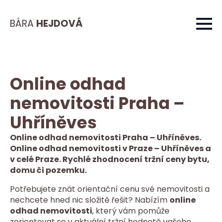
BÁRA
HEJDOVÁ
Online odhad
nemovitosti Praha –
Uhříněves
Online odhad nemovitosti Praha – Uhříněves.
Online odhad nemovitosti v Praze – Uhříněves a
v celé Praze. Rychlé zhodnocení tržní ceny bytu,
domu či pozemku.
Potřebujete znát orientační cenu své nemovitosti a
nechcete hned nic složitě řešit? Nabízím
online
odhad nemovitosti
, který vám pomůže
zorientovat se v aktuální tržní hodnotě vašeho