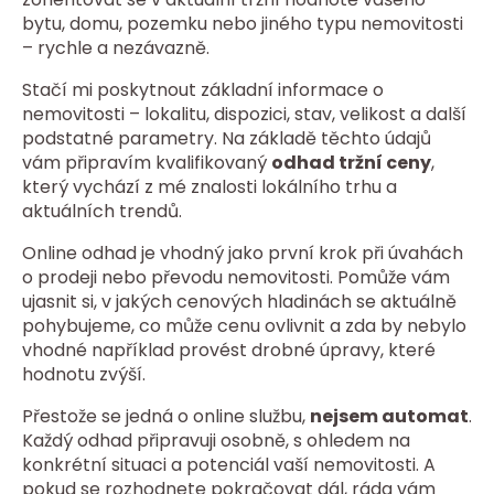
bytu, domu, pozemku nebo jiného typu nemovitosti
– rychle a nezávazně.
Stačí mi poskytnout základní informace o
nemovitosti – lokalitu, dispozici, stav, velikost a další
podstatné parametry. Na základě těchto údajů
vám připravím kvalifikovaný
odhad tržní ceny
,
který vychází z mé znalosti lokálního trhu a
aktuálních trendů.
Online odhad je vhodný jako první krok při úvahách
o prodeji nebo převodu nemovitosti. Pomůže vám
ujasnit si, v jakých cenových hladinách se aktuálně
pohybujeme, co může cenu ovlivnit a zda by nebylo
vhodné například provést drobné úpravy, které
hodnotu zvýší.
Přestože se jedná o online službu,
nejsem automat
.
Každý odhad připravuji osobně, s ohledem na
konkrétní situaci a potenciál vaší nemovitosti. A
pokud se rozhodnete pokračovat dál, ráda vám