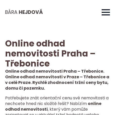
BÁRA
HEJDOVÁ
Online odhad
nemovitosti Praha –
Třebonice
Online odhad nemovitosti Praha – Třebonice.
Online odhad nemovitosti v Praze – Třebonice a
v celé Praze. Rychlé zhodnocení tržní ceny bytu,
domu či pozemku.
Potřebujete znát orientační cenu své nemovitosti a
nechcete hned nic složitě řešit? Nabízím
online
odhad nemovitosti
, který vám pomůže
zorientovat se v aktuální tržní hodnotě vašeho