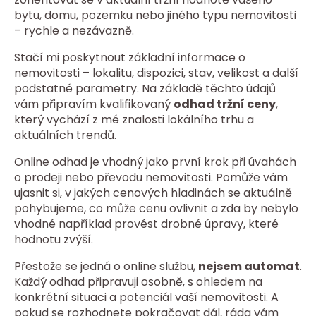
bytu, domu, pozemku nebo jiného typu nemovitosti
– rychle a nezávazně.
Stačí mi poskytnout základní informace o
nemovitosti – lokalitu, dispozici, stav, velikost a další
podstatné parametry. Na základě těchto údajů
vám připravím kvalifikovaný
odhad tržní ceny
,
který vychází z mé znalosti lokálního trhu a
aktuálních trendů.
Online odhad je vhodný jako první krok při úvahách
o prodeji nebo převodu nemovitosti. Pomůže vám
ujasnit si, v jakých cenových hladinách se aktuálně
pohybujeme, co může cenu ovlivnit a zda by nebylo
vhodné například provést drobné úpravy, které
hodnotu zvýší.
Přestože se jedná o online službu,
nejsem automat
.
Každý odhad připravuji osobně, s ohledem na
konkrétní situaci a potenciál vaší nemovitosti. A
pokud se rozhodnete pokračovat dál, ráda vám