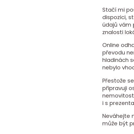
Stačí mi po
dispozici, 
údajů vám p
znalosti lok
Online odha
převodu nem
hladinách s
nebylo vhod
Přestože se
připravuji 
nemovitost
i s prezent
Neváhejte m
může být p