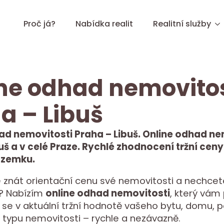
Proč já?
Nabídka realit
Realitní služby
ne odhad nemovitos
a – Libuš
ad nemovitosti Praha – Libuš. Online odhad ne
uš a v celé Praze. Rychlé zhodnocení tržní ceny
ozemku.
 znát orientační cenu své nemovitosti a nechcet
it? Nabízím
online odhad nemovitosti
, který vá
 se v aktuální tržní hodnotě vašeho bytu, domu,
 typu nemovitosti – rychle a nezávazně.