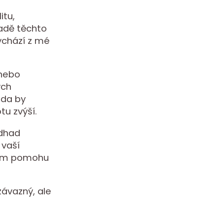
itu,
ladě těchto
vychází z mé
 nebo
ých
zda by
u zvýší.
odhad
 vaší
 vám pomohu
ávazný, ale