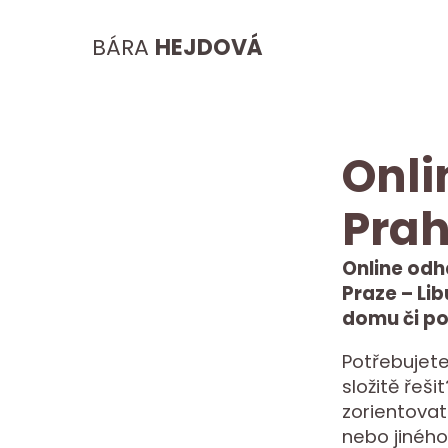
BÁRA
HEJDOVÁ
Onli
Prah
Online odh
Praze – Lib
domu či p
Potřebujete
složitě řeš
zorientovat
nebo jiného