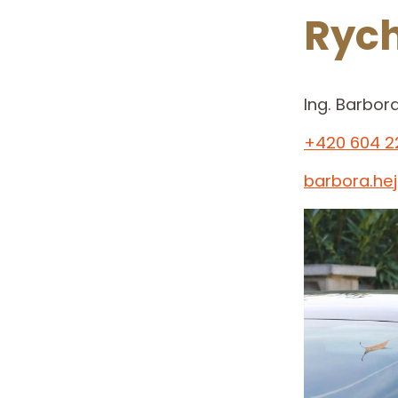
Rych
Ing. Barbor
+420 604 2
barbora.he