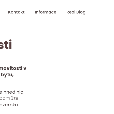
Kontakt
Informace
Real Blog
ti
movitosti v
 bytu,
e hned nic
m pomůže
 pozemku