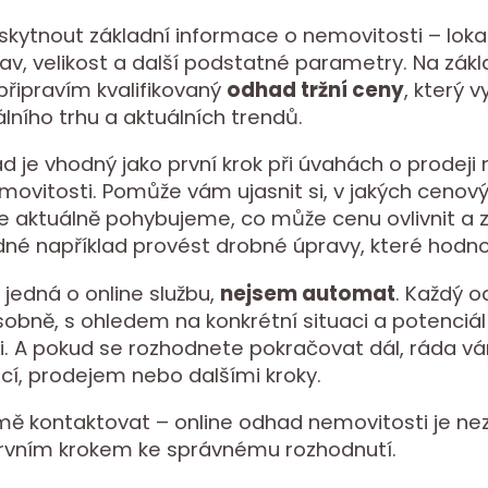
skytnout základní informace o nemovitosti – lokal
stav, velikost a další podstatné parametry. Na zák
řipravím kvalifikovaný
odhad tržní ceny
, který 
álního trhu a aktuálních trendů.
d je vhodný jako první krok při úvahách o prodeji
ovitosti. Pomůže vám ujasnit si, v jakých cenov
e aktuálně pohybujeme, co může cenu ovlivnit a 
né například provést drobné úpravy, které hodnot
 jedná o online službu,
nejsem automat
. Každý 
osobně, s ohledem na konkrétní situaci a potenciál
i. A pokud se rozhodnete pokračovat dál, ráda
ací, prodejem nebo dalšími kroky.
ě kontaktovat – online odhad nemovitosti je nez
rvním krokem ke správnému rozhodnutí.