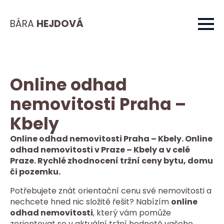
BÁRA
HEJDOVÁ
Online odhad
nemovitosti Praha –
Kbely
Online odhad nemovitosti Praha – Kbely. Online
odhad nemovitosti v Praze – Kbely a v celé
Praze. Rychlé zhodnocení tržní ceny bytu, domu
či pozemku.
Potřebujete znát orientační cenu své nemovitosti a
nechcete hned nic složitě řešit? Nabízím
online
odhad nemovitosti
, který vám pomůže
zorientovat se v aktuální tržní hodnotě vašeho