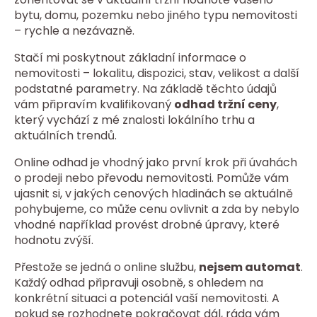
bytu, domu, pozemku nebo jiného typu nemovitosti
– rychle a nezávazně.
Stačí mi poskytnout základní informace o
nemovitosti – lokalitu, dispozici, stav, velikost a další
podstatné parametry. Na základě těchto údajů
vám připravím kvalifikovaný
odhad tržní ceny
,
který vychází z mé znalosti lokálního trhu a
aktuálních trendů.
Online odhad je vhodný jako první krok při úvahách
o prodeji nebo převodu nemovitosti. Pomůže vám
ujasnit si, v jakých cenových hladinách se aktuálně
pohybujeme, co může cenu ovlivnit a zda by nebylo
vhodné například provést drobné úpravy, které
hodnotu zvýší.
Přestože se jedná o online službu,
nejsem automat
.
Každý odhad připravuji osobně, s ohledem na
konkrétní situaci a potenciál vaší nemovitosti. A
pokud se rozhodnete pokračovat dál, ráda vám