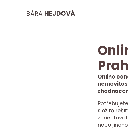
BÁRA
HEJDOVÁ
Onli
Prah
Online odh
nemovitost
zhodnocení
Potřebujete
složitě řeš
zorientovat
nebo jiného