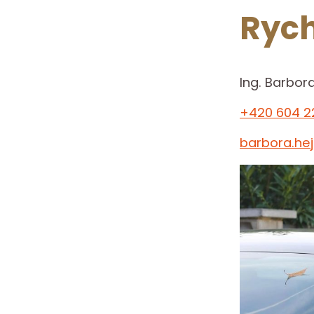
Rych
Ing. Barbor
+420 604 2
barbora.he