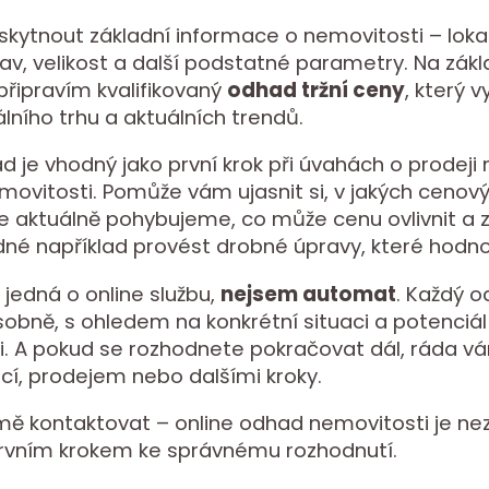
skytnout základní informace o nemovitosti – lokal
stav, velikost a další podstatné parametry. Na zák
řipravím kvalifikovaný
odhad tržní ceny
, který 
álního trhu a aktuálních trendů.
d je vhodný jako první krok při úvahách o prodeji
ovitosti. Pomůže vám ujasnit si, v jakých cenov
e aktuálně pohybujeme, co může cenu ovlivnit a 
né například provést drobné úpravy, které hodnot
 jedná o online službu,
nejsem automat
. Každý 
osobně, s ohledem na konkrétní situaci a potenciál
i. A pokud se rozhodnete pokračovat dál, ráda
ací, prodejem nebo dalšími kroky.
ě kontaktovat – online odhad nemovitosti je nez
rvním krokem ke správnému rozhodnutí.