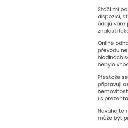
Stačí mi po
dispozici, 
údajů vám p
znalosti lok
Online odha
převodu nem
hladinách s
nebylo vhod
Přestože se
připravuji 
nemovitost
i s prezent
Neváhejte m
může být p