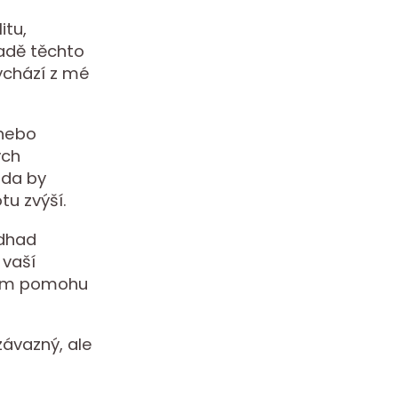
itu,
ladě těchto
vychází z mé
 nebo
ých
zda by
u zvýší.
odhad
 vaší
 vám pomohu
ávazný, ale