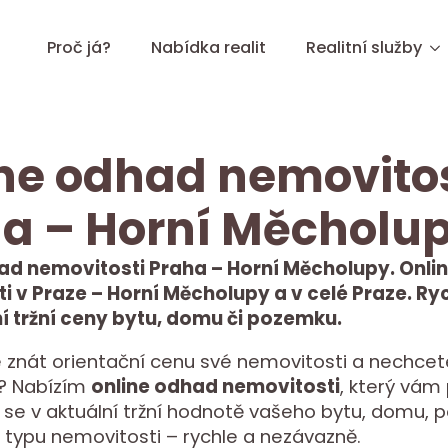
Proč já?
Nabídka realit
Realitní služby
ne odhad nemovitos
a – Horní Měcholu
ad nemovitosti Praha – Horní Měcholupy. Onli
i v Praze – Horní Měcholupy a v celé Praze. Ry
 tržní ceny bytu, domu či pozemku.
 znát orientační cenu své nemovitosti a nechcet
it? Nabízím
online odhad nemovitosti
, který vá
 se v aktuální tržní hodnotě vašeho bytu, domu,
 typu nemovitosti – rychle a nezávazně.