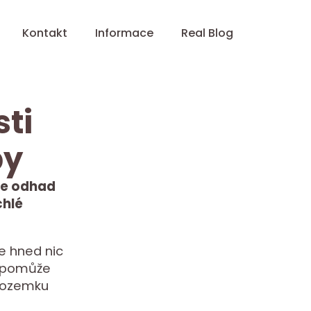
Kontakt
Informace
Real Blog
ti
py
ne odhad
chlé
e hned nic
m pomůže
 pozemku