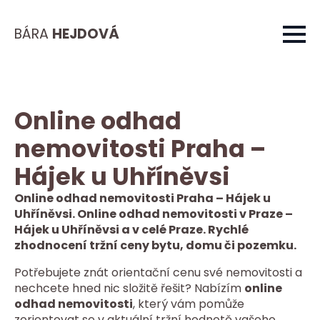
BÁRA
HEJDOVÁ
Online odhad
nemovitosti Praha –
Hájek u Uhříněvsi
Online odhad nemovitosti Praha – Hájek u
Uhříněvsi. Online odhad nemovitosti v Praze –
Hájek u Uhříněvsi a v celé Praze. Rychlé
zhodnocení tržní ceny bytu, domu či pozemku.
Potřebujete znát orientační cenu své nemovitosti a
nechcete hned nic složitě řešit? Nabízím
online
odhad nemovitosti
, který vám pomůže
zorientovat se v aktuální tržní hodnotě vašeho