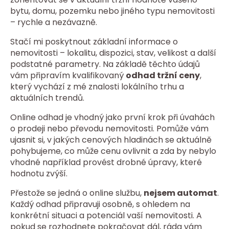
bytu, domu, pozemku nebo jiného typu nemovitosti
– rychle a nezávazně.
Stačí mi poskytnout základní informace o
nemovitosti – lokalitu, dispozici, stav, velikost a další
podstatné parametry. Na základě těchto údajů
vám připravím kvalifikovaný
odhad tržní ceny
,
který vychází z mé znalosti lokálního trhu a
aktuálních trendů.
Online odhad je vhodný jako první krok při úvahách
o prodeji nebo převodu nemovitosti. Pomůže vám
ujasnit si, v jakých cenových hladinách se aktuálně
pohybujeme, co může cenu ovlivnit a zda by nebylo
vhodné například provést drobné úpravy, které
hodnotu zvýší.
Přestože se jedná o online službu,
nejsem automat
.
Každý odhad připravuji osobně, s ohledem na
konkrétní situaci a potenciál vaší nemovitosti. A
pokud se rozhodnete pokračovat dál, ráda vám