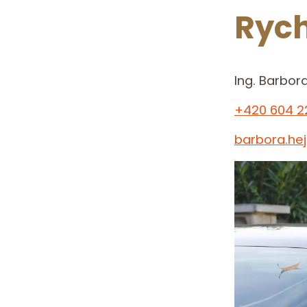
Rych
Ing. Barbor
+420 604 2
barbora.he