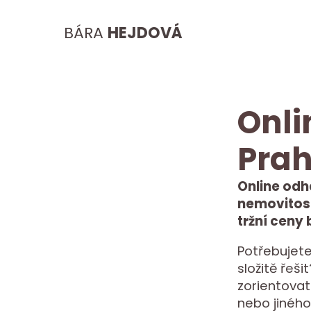
BÁRA
HEJDOVÁ
Onli
Prah
Online odh
nemovitost
tržní ceny
Potřebujete
složitě řeš
zorientovat
nebo jiného