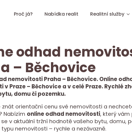
Proč já?
Nabídka realit
Realitní služby
ne odhad nemovitos
a – Běchovice
ad nemovitosti Praha – Běchovice. Online odh
i v Praze – Běchovice a v celé Praze. Rychlé 
 bytu, domu či pozemku.
 znát orientační cenu své nemovitosti a nechcet
it? Nabízím
online odhad nemovitosti
, který vá
 se v aktuální tržní hodnotě vašeho bytu, domu,
 typu nemovitosti – rychle a nezávazně.