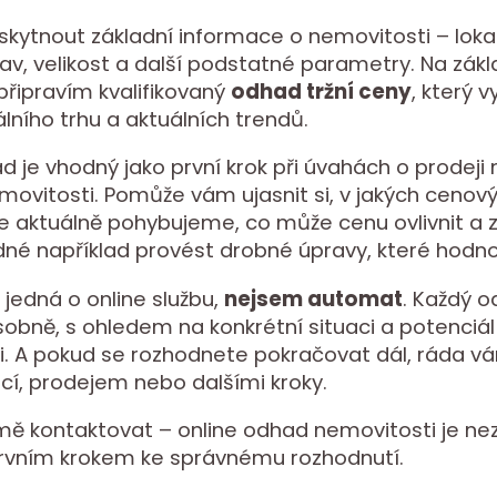
skytnout základní informace o nemovitosti – lokal
stav, velikost a další podstatné parametry. Na zák
řipravím kvalifikovaný
odhad tržní ceny
, který 
álního trhu a aktuálních trendů.
d je vhodný jako první krok při úvahách o prodeji
ovitosti. Pomůže vám ujasnit si, v jakých cenov
e aktuálně pohybujeme, co může cenu ovlivnit a 
né například provést drobné úpravy, které hodnot
 jedná o online službu,
nejsem automat
. Každý 
osobně, s ohledem na konkrétní situaci a potenciál
i. A pokud se rozhodnete pokračovat dál, ráda
ací, prodejem nebo dalšími kroky.
ě kontaktovat – online odhad nemovitosti je nez
rvním krokem ke správnému rozhodnutí.