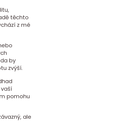
itu,
ladě těchto
vychází z mé
 nebo
ých
zda by
u zvýší.
odhad
 vaší
 vám pomohu
ávazný, ale