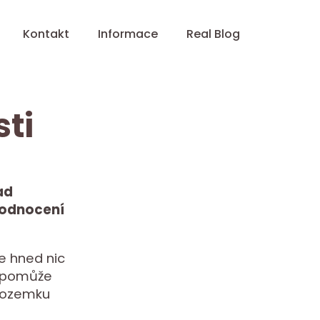
Kontakt
Informace
Real Blog
ti
ad
zhodnocení
e hned nic
m pomůže
 pozemku