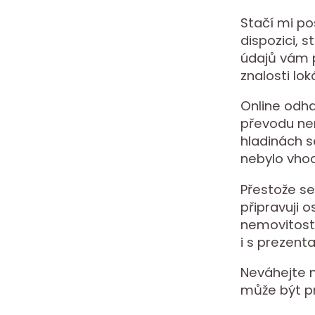
Stačí mi po
dispozici, 
údajů vám p
znalosti lok
Online odha
převodu nem
hladinách s
nebylo vhod
Přestože se
připravuji 
nemovitost
i s prezent
Neváhejte m
může být p