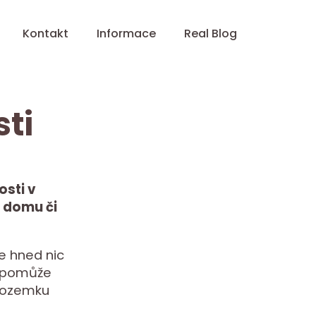
Kontakt
Informace
Real Blog
ti
osti v
, domu či
e hned nic
m pomůže
 pozemku