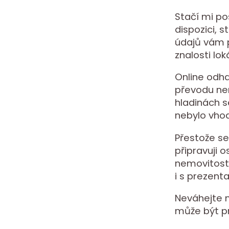
Stačí mi po
dispozici, 
údajů vám p
znalosti lok
Online odha
převodu nem
hladinách s
nebylo vhod
Přestože se
připravuji 
nemovitost
i s prezent
Neváhejte m
může být p