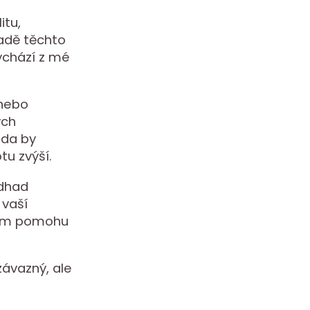
itu,
ladě těchto
vychází z mé
 nebo
ých
zda by
u zvýší.
odhad
 vaší
 vám pomohu
ávazný, ale