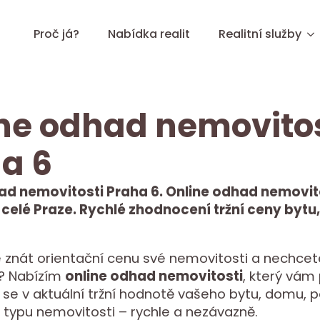
Proč já?
Nabídka realit
Realitní služby
ne odhad nemovitos
a 6
ad nemovitosti Praha 6. Online odhad nemovit
 celé Praze. Rychlé zhodnocení tržní ceny bytu
 znát orientační cenu své nemovitosti a nechcet
it? Nabízím
online odhad nemovitosti
, který vá
 se v aktuální tržní hodnotě vašeho bytu, domu,
 typu nemovitosti – rychle a nezávazně.