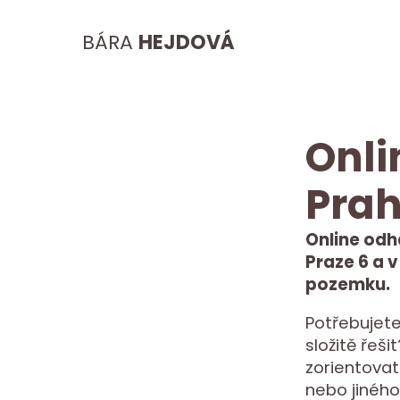
BÁRA
HEJDOVÁ
Onli
Prah
Online odh
Praze 6 a v
pozemku.
Potřebujete
složitě řeš
zorientovat
nebo jiného