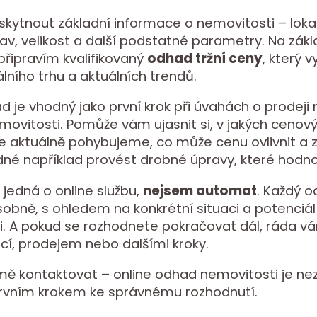
skytnout základní informace o nemovitosti – lokal
stav, velikost a další podstatné parametry. Na zák
řipravím kvalifikovaný
odhad tržní ceny
, který 
álního trhu a aktuálních trendů.
d je vhodný jako první krok při úvahách o prodeji
ovitosti. Pomůže vám ujasnit si, v jakých cenov
e aktuálně pohybujeme, co může cenu ovlivnit a 
né například provést drobné úpravy, které hodnot
 jedná o online službu,
nejsem automat
. Každý 
osobně, s ohledem na konkrétní situaci a potenciál
i. A pokud se rozhodnete pokračovat dál, ráda
ací, prodejem nebo dalšími kroky.
ě kontaktovat – online odhad nemovitosti je nez
rvním krokem ke správnému rozhodnutí.