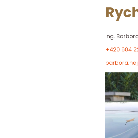
Rych
Ing. Barbor
+420 604 2
barbora.he