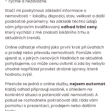
– rychle a nezávazně.
Stačí mi poskytnout základní informace o
nemovitosti – lokalitu, dispozici, stav, velikost a další
podstatné parametry. Na základě těchto údajů
vám připravím kvalifikovaný
odhad tržní ceny
,
který vychází z mé znalosti lokálního trhu a
aktuálních trendů.
Online odhad je vhodný jako první krok při úvahách
o prodeji nebo převodu nemovitosti. Pomůže vám
ujasnit si, v jakých cenových hladinách se aktuálně
pohybujeme, co může cenu ovlivnit a zda by nebylo
vhodné například provést drobné úpravy, které
hodnotu zvýší.
Přestože se jedná o online službu,
nejsem automat
.
Každý odhad připravuji osobně, s ohledem na
konkrétní situaci a potenciál vaší nemovitosti. A
pokud se rozhodnete pokračovat dál, ráda vám
pomohu i s prezentací, prodejem nebo dalšími