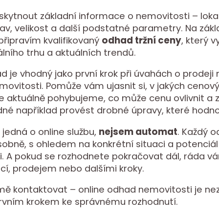
skytnout základní informace o nemovitosti – lokal
stav, velikost a další podstatné parametry. Na zák
řipravím kvalifikovaný
odhad tržní ceny
, který 
álního trhu a aktuálních trendů.
d je vhodný jako první krok při úvahách o prodeji
ovitosti. Pomůže vám ujasnit si, v jakých cenov
e aktuálně pohybujeme, co může cenu ovlivnit a 
né například provést drobné úpravy, které hodnot
 jedná o online službu,
nejsem automat
. Každý 
osobně, s ohledem na konkrétní situaci a potenciál
i. A pokud se rozhodnete pokračovat dál, ráda
ací, prodejem nebo dalšími kroky.
ě kontaktovat – online odhad nemovitosti je nez
rvním krokem ke správnému rozhodnutí.