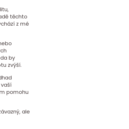
itu,
ladě těchto
vychází z mé
 nebo
ých
zda by
u zvýší.
odhad
 vaší
 vám pomohu
ávazný, ale