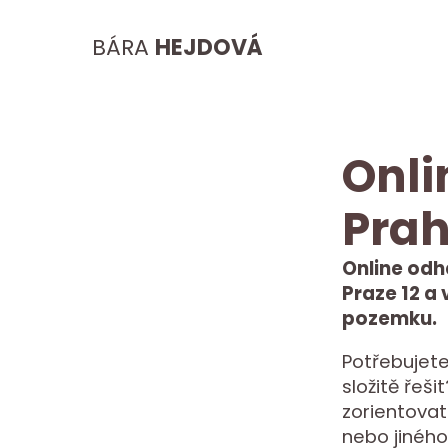
BÁRA
HEJDOVÁ
Onli
Prah
Online odh
Praze 12 a 
pozemku.
Potřebujete
složitě řeš
zorientovat
nebo jiného