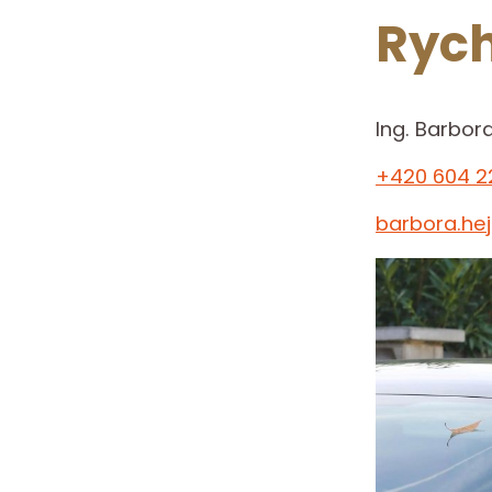
Rych
Ing. Barbor
+420 604 2
barbora.he