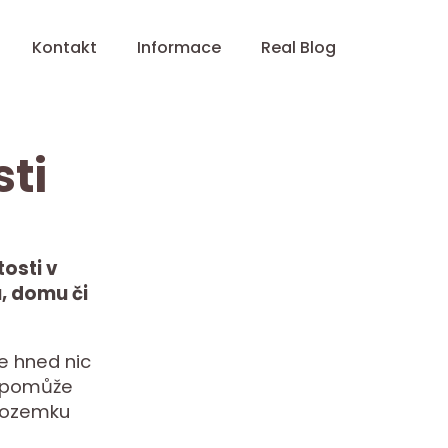
Kontakt
Informace
Real Blog
ti
osti v
u, domu či
e hned nic
m pomůže
 pozemku