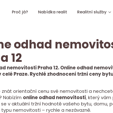
Proč já?
Nabídka realit
Realitní služby
ne odhad nemovitos
a 12
ad nemovitosti Praha 12. Online odhad nemovit
v celé Praze. Rychlé zhodnocení tržní ceny byt
 znát orientační cenu své nemovitosti a nechcet
it? Nabízím
online odhad nemovitosti
, který vá
 se v aktuální tržní hodnotě vašeho bytu, domu,
 typu nemovitosti – rychle a nezávazně.