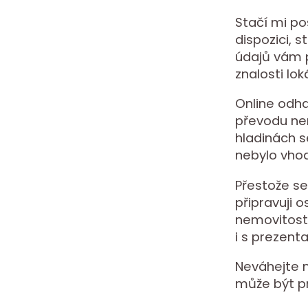
Stačí mi po
dispozici, 
údajů vám p
znalosti lok
Online odha
převodu nem
hladinách s
nebylo vhod
Přestože se
připravuji 
nemovitost
i s prezent
Neváhejte m
může být p