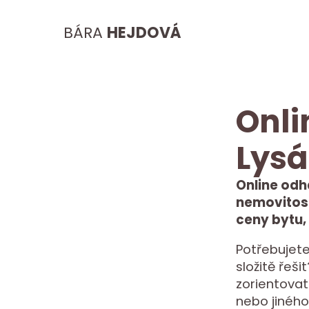
BÁRA
HEJDOVÁ
Onli
Lys
Online odh
nemovitost
ceny bytu,
Potřebujete
složitě řeš
zorientovat
nebo jiného