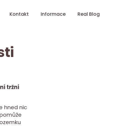
Kontakt
Informace
Real Blog
ti
í tržní
e hned nic
m pomůže
 pozemku