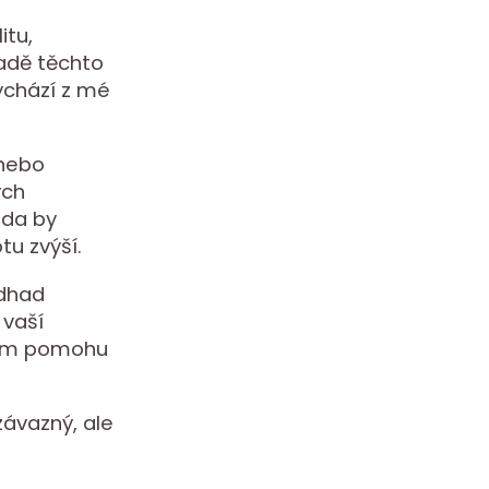
itu,
ladě těchto
vychází z mé
 nebo
ých
zda by
u zvýší.
odhad
 vaší
 vám pomohu
ávazný, ale