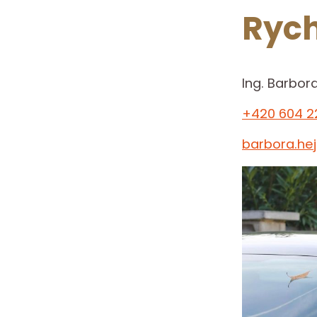
Rych
Ing. Barbor
+420 604 2
barbora.he