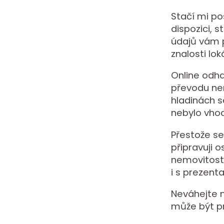
Stačí mi po
dispozici, 
údajů vám p
znalosti lok
Online odha
převodu nem
hladinách s
nebylo vhod
Přestože se
připravuji 
nemovitost
i s prezent
Neváhejte m
může být p