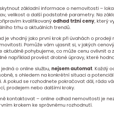
skytnout základní informace o nemovitosti – lokal
stav, velikost a další podstatné parametry. Na zák
řipravím kvalifikovaný
odhad tržní ceny
, který 
álního trhu a aktuálních trendů.
d je vhodný jako první krok při úvahách o prodeji
ovitosti. Pomůže vám ujasnit si, v jakých cenov
e aktuálně pohybujeme, co může cenu ovlivnit a 
né například provést drobné úpravy, které hodnot
 jedná o online službu,
nejsem automat
. Každý 
osobně, s ohledem na konkrétní situaci a potenciál
i. A pokud se rozhodnete pokračovat dál, ráda
ací, prodejem nebo dalšími kroky.
ě kontaktovat – online odhad nemovitosti je nez
rvním krokem ke správnému rozhodnutí.