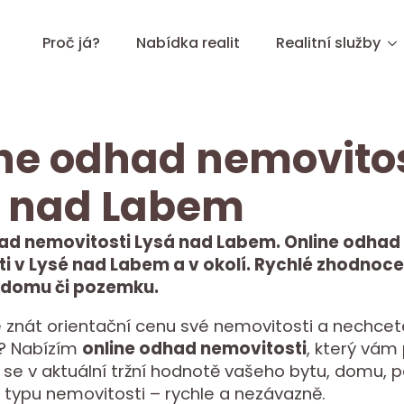
Proč já?
Nabídka realit
Realitní služby
ne odhad nemovitos
á nad Labem
ad nemovitosti Lysá nad Labem. Online odhad
i v Lysé nad Labem a v okolí. Rychlé zhodnocen
 domu či pozemku.
 znát orientační cenu své nemovitosti a nechcet
it? Nabízím
online odhad nemovitosti
, který vá
 se v aktuální tržní hodnotě vašeho bytu, domu,
 typu nemovitosti – rychle a nezávazně.