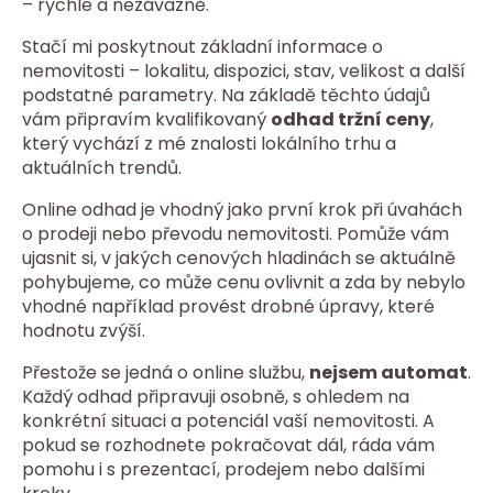
– rychle a nezávazně.
Stačí mi poskytnout základní informace o
nemovitosti – lokalitu, dispozici, stav, velikost a další
podstatné parametry. Na základě těchto údajů
vám připravím kvalifikovaný
odhad tržní ceny
,
který vychází z mé znalosti lokálního trhu a
aktuálních trendů.
Online odhad je vhodný jako první krok při úvahách
o prodeji nebo převodu nemovitosti. Pomůže vám
ujasnit si, v jakých cenových hladinách se aktuálně
pohybujeme, co může cenu ovlivnit a zda by nebylo
vhodné například provést drobné úpravy, které
hodnotu zvýší.
Přestože se jedná o online službu,
nejsem automat
.
Každý odhad připravuji osobně, s ohledem na
konkrétní situaci a potenciál vaší nemovitosti. A
pokud se rozhodnete pokračovat dál, ráda vám
pomohu i s prezentací, prodejem nebo dalšími