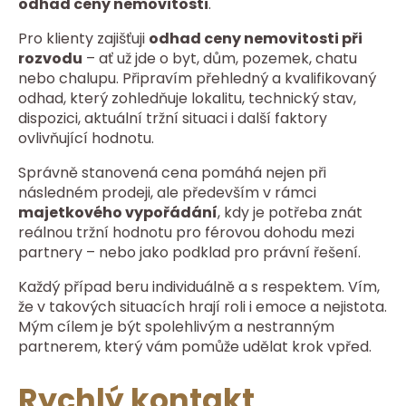
odhad ceny nemovitosti
.
Pro klienty zajišťuji
odhad ceny nemovitosti při
rozvodu
– ať už jde o byt, dům, pozemek, chatu
nebo chalupu. Připravím přehledný a kvalifikovaný
odhad, který zohledňuje lokalitu, technický stav,
dispozici, aktuální tržní situaci i další faktory
ovlivňující hodnotu.
Správně stanovená cena pomáhá nejen při
následném prodeji, ale především v rámci
majetkového vypořádání
, kdy je potřeba znát
reálnou tržní hodnotu pro férovou dohodu mezi
partnery – nebo jako podklad pro právní řešení.
Každý případ beru individuálně a s respektem. Vím,
že v takových situacích hrají roli i emoce a nejistota.
Mým cílem je být spolehlivým a nestranným
partnerem, který vám pomůže udělat krok vpřed.
Rychlý kontakt