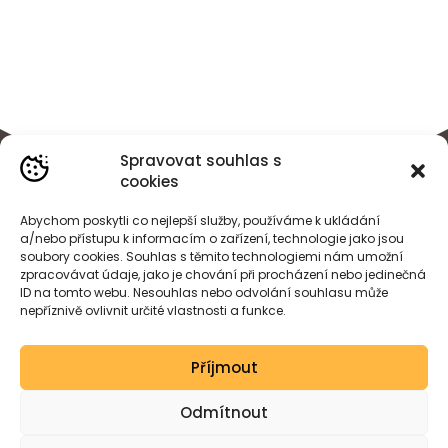
Spravovat souhlas s
cookies
Abychom poskytli co nejlepší služby, používáme k ukládání
a/nebo přístupu k informacím o zařízení, technologie jako jsou
soubory cookies. Souhlas s těmito technologiemi nám umožní
zpracovávat údaje, jako je chování při procházení nebo jedinečná
ID na tomto webu. Nesouhlas nebo odvolání souhlasu může
nepříznivě ovlivnit určité vlastnosti a funkce.
BÁRA
HEJDOVÁ
Příjmout
Created by wessdesign.
Odmítnout