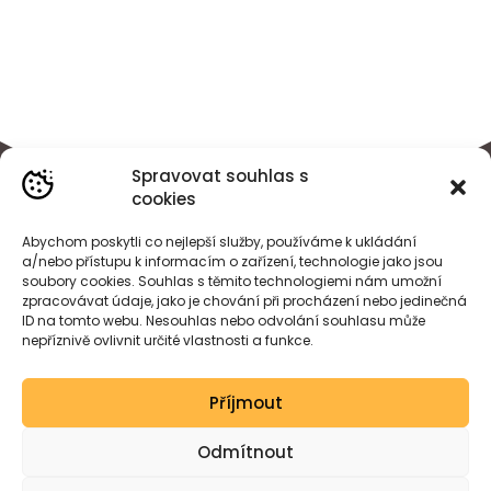
Spravovat souhlas s
cookies
Abychom poskytli co nejlepší služby, používáme k ukládání
a/nebo přístupu k informacím o zařízení, technologie jako jsou
soubory cookies. Souhlas s těmito technologiemi nám umožní
zpracovávat údaje, jako je chování při procházení nebo jedinečná
ID na tomto webu. Nesouhlas nebo odvolání souhlasu může
nepříznivě ovlivnit určité vlastnosti a funkce.
BÁRA
HEJDOVÁ
Příjmout
Created by wessdesign.
Odmítnout