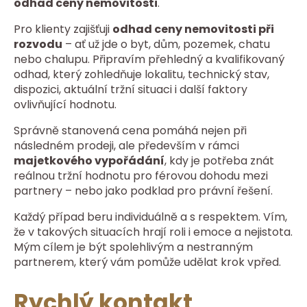
odhad ceny nemovitosti
.
Pro klienty zajišťuji
odhad ceny nemovitosti při
rozvodu
– ať už jde o byt, dům, pozemek, chatu
nebo chalupu. Připravím přehledný a kvalifikovaný
odhad, který zohledňuje lokalitu, technický stav,
dispozici, aktuální tržní situaci i další faktory
ovlivňující hodnotu.
Správně stanovená cena pomáhá nejen při
následném prodeji, ale především v rámci
majetkového vypořádání
, kdy je potřeba znát
reálnou tržní hodnotu pro férovou dohodu mezi
partnery – nebo jako podklad pro právní řešení.
Každý případ beru individuálně a s respektem. Vím,
že v takových situacích hrají roli i emoce a nejistota.
Mým cílem je být spolehlivým a nestranným
partnerem, který vám pomůže udělat krok vpřed.
Rychlý kontakt