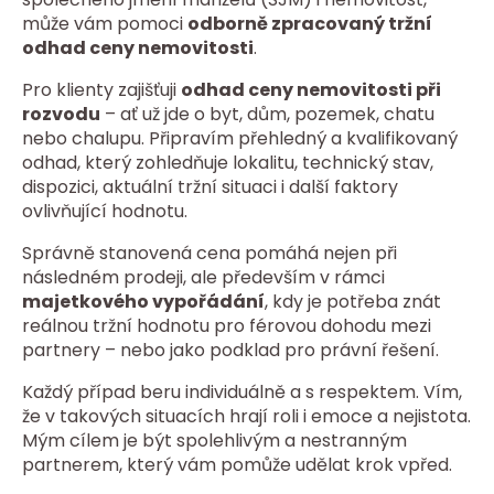
může vám pomoci
odborně zpracovaný tržní
odhad ceny nemovitosti
.
Pro klienty zajišťuji
odhad ceny nemovitosti při
rozvodu
– ať už jde o byt, dům, pozemek, chatu
nebo chalupu. Připravím přehledný a kvalifikovaný
odhad, který zohledňuje lokalitu, technický stav,
dispozici, aktuální tržní situaci i další faktory
ovlivňující hodnotu.
Správně stanovená cena pomáhá nejen při
následném prodeji, ale především v rámci
majetkového vypořádání
, kdy je potřeba znát
reálnou tržní hodnotu pro férovou dohodu mezi
partnery – nebo jako podklad pro právní řešení.
Každý případ beru individuálně a s respektem. Vím,
že v takových situacích hrají roli i emoce a nejistota.
Mým cílem je být spolehlivým a nestranným
partnerem, který vám pomůže udělat krok vpřed.