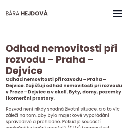
BÁRA
HEJDOVÁ
Odhad nemovitosti při
rozvodu – Praha –
Dejvice
Odhad nemovitosti při rozvodu – Praha –
Dejvice. Zajišťuji odhad nemovitosti při rozvodu
v Praze – Dejvice a v okolí. Byty, domy, pozemky
i komerční prostory.
Rozvod není nikdy snadná životní situace, a o to víc
záleží na tom, aby bylo majetkové vypořádání
spravedlivé a přehledné. Pokud je součástí
společného jmění manželů (SJM) i nemovitost,