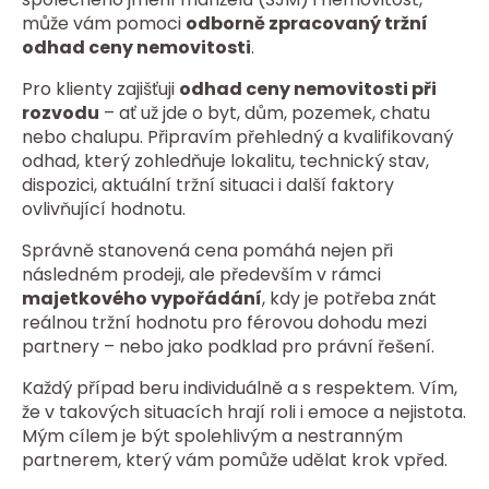
může vám pomoci
odborně zpracovaný tržní
odhad ceny nemovitosti
.
Pro klienty zajišťuji
odhad ceny nemovitosti při
rozvodu
– ať už jde o byt, dům, pozemek, chatu
nebo chalupu. Připravím přehledný a kvalifikovaný
odhad, který zohledňuje lokalitu, technický stav,
dispozici, aktuální tržní situaci i další faktory
ovlivňující hodnotu.
Správně stanovená cena pomáhá nejen při
následném prodeji, ale především v rámci
majetkového vypořádání
, kdy je potřeba znát
reálnou tržní hodnotu pro férovou dohodu mezi
partnery – nebo jako podklad pro právní řešení.
Každý případ beru individuálně a s respektem. Vím,
že v takových situacích hrají roli i emoce a nejistota.
Mým cílem je být spolehlivým a nestranným
partnerem, který vám pomůže udělat krok vpřed.