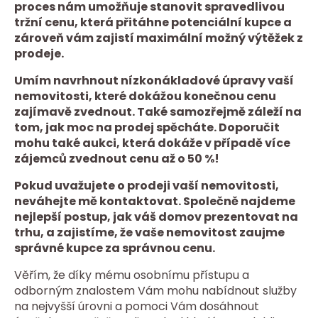
proces nám umožňuje stanovit spravedlivou
tržní cenu, která přitáhne potenciální kupce a
zároveň vám zajistí maximální možný výtěžek z
prodeje.
Umím navrhnout nízkonákladové úpravy vaší
nemovitosti, které dokážou konečnou cenu
zajímavě zvednout. Také samozřejmě záleží na
tom, jak moc na prodej spěcháte. Doporučit
mohu také aukci, která dokáže v případě více
zájemců zvednout cenu až o 50 %!
Pokud uvažujete o prodeji vaší nemovitosti,
neváhejte mě kontaktovat. Společně najdeme
nejlepší postup, jak váš domov prezentovat na
trhu, a zajistíme, že vaše nemovitost zaujme
správné kupce za správnou cenu.
Věřím, že díky mému osobnímu přístupu a
odborným znalostem Vám mohu nabídnout služby
na nejvyšší úrovni a pomoci Vám dosáhnout