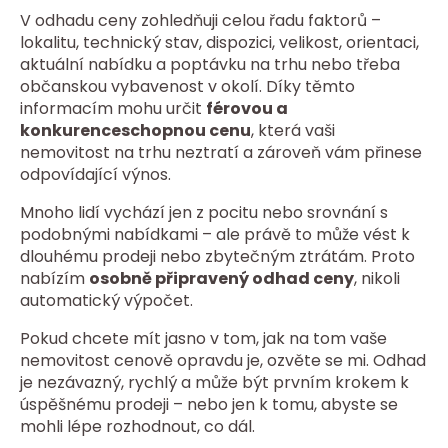
V odhadu ceny zohledňuji celou řadu faktorů –
lokalitu, technický stav, dispozici, velikost, orientaci,
aktuální nabídku a poptávku na trhu nebo třeba
občanskou vybavenost v okolí. Díky těmto
informacím mohu určit
férovou a
konkurenceschopnou cenu
, která vaši
nemovitost na trhu neztratí a zároveň vám přinese
odpovídající výnos.
Mnoho lidí vychází jen z pocitu nebo srovnání s
podobnými nabídkami – ale právě to může vést k
dlouhému prodeji nebo zbytečným ztrátám. Proto
nabízím
osobně připravený odhad ceny
, nikoli
automatický výpočet.
Pokud chcete mít jasno v tom, jak na tom vaše
nemovitost cenově opravdu je, ozvěte se mi. Odhad
je nezávazný, rychlý a může být prvním krokem k
úspěšnému prodeji – nebo jen k tomu, abyste se
mohli lépe rozhodnout, co dál.