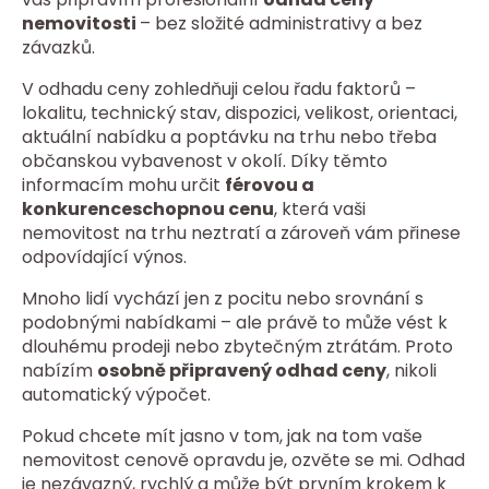
nemovitosti
– bez složité administrativy a bez
závazků.
V odhadu ceny zohledňuji celou řadu faktorů –
lokalitu, technický stav, dispozici, velikost, orientaci,
aktuální nabídku a poptávku na trhu nebo třeba
občanskou vybavenost v okolí. Díky těmto
informacím mohu určit
férovou a
konkurenceschopnou cenu
, která vaši
nemovitost na trhu neztratí a zároveň vám přinese
odpovídající výnos.
Mnoho lidí vychází jen z pocitu nebo srovnání s
podobnými nabídkami – ale právě to může vést k
dlouhému prodeji nebo zbytečným ztrátám. Proto
nabízím
osobně připravený odhad ceny
, nikoli
automatický výpočet.
Pokud chcete mít jasno v tom, jak na tom vaše
nemovitost cenově opravdu je, ozvěte se mi. Odhad
je nezávazný, rychlý a může být prvním krokem k