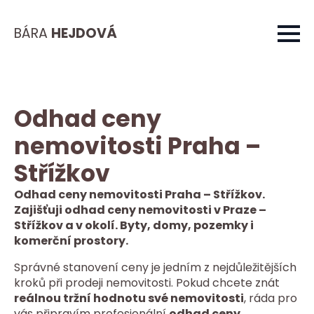
BÁRA
HEJDOVÁ
Odhad ceny
nemovitosti Praha –
Střížkov
Odhad ceny nemovitosti Praha – Střížkov.
Zajišťuji odhad ceny nemovitosti v Praze –
Střížkov a v okolí. Byty, domy, pozemky i
komerční prostory.
Správné stanovení ceny je jedním z nejdůležitějších
kroků při prodeji nemovitosti. Pokud chcete znát
reálnou tržní hodnotu své nemovitosti
, ráda pro
vás připravím profesionální
odhad ceny