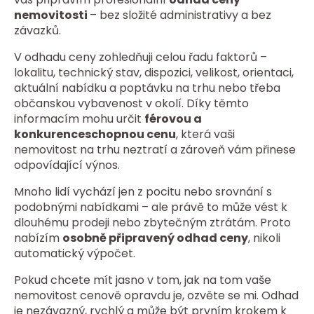
nemovitosti
– bez složité administrativy a bez
závazků.
V odhadu ceny zohledňuji celou řadu faktorů –
lokalitu, technický stav, dispozici, velikost, orientaci,
aktuální nabídku a poptávku na trhu nebo třeba
občanskou vybavenost v okolí. Díky těmto
informacím mohu určit
férovou a
konkurenceschopnou cenu
, která vaši
nemovitost na trhu neztratí a zároveň vám přinese
odpovídající výnos.
Mnoho lidí vychází jen z pocitu nebo srovnání s
podobnými nabídkami – ale právě to může vést k
dlouhému prodeji nebo zbytečným ztrátám. Proto
nabízím
osobně připravený odhad ceny
, nikoli
automatický výpočet.
Pokud chcete mít jasno v tom, jak na tom vaše
nemovitost cenově opravdu je, ozvěte se mi. Odhad
je nezávazný, rychlý a může být prvním krokem k