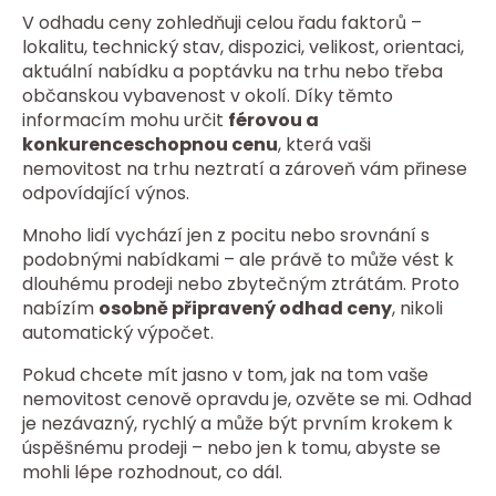
V odhadu ceny zohledňuji celou řadu faktorů –
lokalitu, technický stav, dispozici, velikost, orientaci,
aktuální nabídku a poptávku na trhu nebo třeba
občanskou vybavenost v okolí. Díky těmto
informacím mohu určit
férovou a
konkurenceschopnou cenu
, která vaši
nemovitost na trhu neztratí a zároveň vám přinese
odpovídající výnos.
Mnoho lidí vychází jen z pocitu nebo srovnání s
podobnými nabídkami – ale právě to může vést k
dlouhému prodeji nebo zbytečným ztrátám. Proto
nabízím
osobně připravený odhad ceny
, nikoli
automatický výpočet.
Pokud chcete mít jasno v tom, jak na tom vaše
nemovitost cenově opravdu je, ozvěte se mi. Odhad
je nezávazný, rychlý a může být prvním krokem k
úspěšnému prodeji – nebo jen k tomu, abyste se
mohli lépe rozhodnout, co dál.