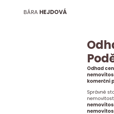
BÁRA
HEJDOVÁ
Odha
Pod
Odhad ceny
nemovitost
komerční p
Správné sta
nemovitost
nemovitos
nemovitos