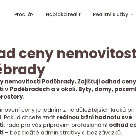
Proč já?
Nabídka realit
Realitní služby
d ceny nemovitost
ěbrady
 nemovitosti Poděbrady. Zajišťuji odhad cen
i v Poděbradech a v okolí. Byty, domy, pozemk
rostory.
novení ceny je jedním z nejdůležitějších kroků při
i. Pokud chcete znát
reálnou tržní hodnotu své
ti
, ráda pro vás připravím profesionální
odhad c
ti
– bez složité administrativy a bez závazků.