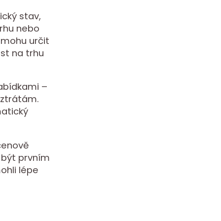
ický stav,
 trhu nebo
 mohu určit
st na trhu
nabídkami –
 ztrátám.
matický
cenově
 být prvním
ohli lépe