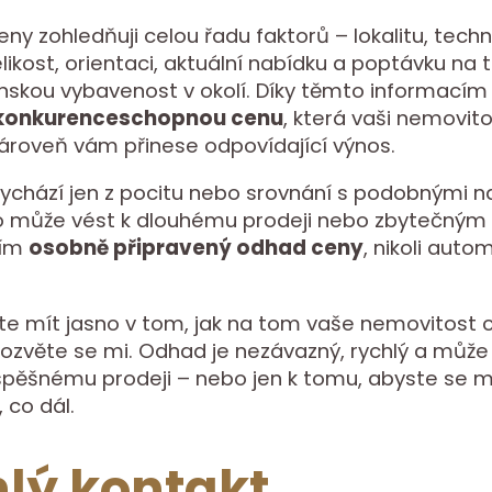
ny zohledňuji celou řadu faktorů – lokalitu, techn
elikost, orientaci, aktuální nabídku a poptávku na
skou vybavenost v okolí. Díky těmto informacím
 konkurenceschopnou cenu
, která vaši nemovito
zároveň vám přinese odpovídající výnos.
vychází jen z pocitu nebo srovnání s podobnými 
to může vést k dlouhému prodeji nebo zbytečným
zím
osobně připravený odhad ceny
, nikoli auto
te mít jasno v tom, jak na tom vaše nemovitost 
 ozvěte se mi. Odhad je nezávazný, rychlý a může
pěšnému prodeji – nebo jen k tomu, abyste se m
 co dál.
lý kontakt