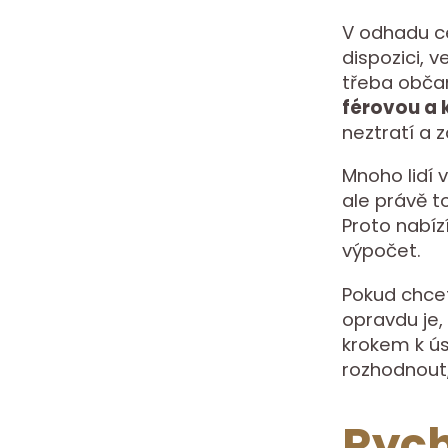
V odhadu ce
dispozici, v
třeba občan
férovou a
neztratí a 
Mnoho lidí 
ale právě 
Proto nabí
výpočet.
Pokud chce
opravdu je,
krokem k ús
rozhodnout,
Rych