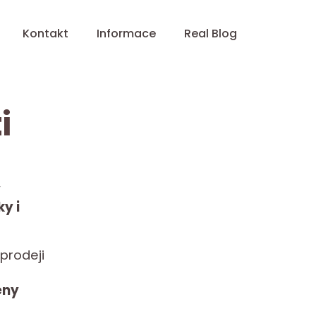
Kontakt
Informace
Real Blog
i
y
y i
 prodeji
eny