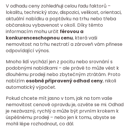
V odhadu ceny zohledňuji celou řadu faktorů –
lokalitu, technický stav, dispozici, velikost, orientaci,
aktuální nabídku a poptávku na trhu nebo třeba
občanskou vybavenost v okolí. Díky těmto
informacím mohu určit
férovou a
konkurenceschopnou cenu
, která vaši
nemovitost na trhu neztratí a zároveň vám přinese
odpovídající výnos.
Mnoho lidí vychází jen z pocitu nebo srovnání s
podobnými nabídkami – ale právě to může vést k
dlouhému prodeji nebo zbytečným ztrátám. Proto
nabízím
osobně připravený odhad ceny
, nikoli
automatický výpočet.
Pokud chcete mít jasno v tom, jak na tom vaše
nemovitost cenově opravdu je, ozvěte se mi. Odhad
je nezávazný, rychlý a může být prvním krokem k
úspěšnému prodeji – nebo jen k tomu, abyste se
mohli lépe rozhodnout, co dál.