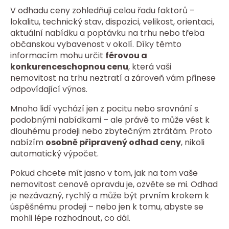
V odhadu ceny zohledňuji celou řadu faktorů –
lokalitu, technický stav, dispozici, velikost, orientaci,
aktuální nabídku a poptávku na trhu nebo třeba
občanskou vybavenost v okolí. Díky těmto
informacím mohu určit
férovou a
konkurenceschopnou cenu
, která vaši
nemovitost na trhu neztratí a zároveň vám přinese
odpovídající výnos.
Mnoho lidí vychází jen z pocitu nebo srovnání s
podobnými nabídkami – ale právě to může vést k
dlouhému prodeji nebo zbytečným ztrátám. Proto
nabízím
osobně připravený odhad ceny
, nikoli
automatický výpočet.
Pokud chcete mít jasno v tom, jak na tom vaše
nemovitost cenově opravdu je, ozvěte se mi. Odhad
je nezávazný, rychlý a může být prvním krokem k
úspěšnému prodeji – nebo jen k tomu, abyste se
mohli lépe rozhodnout, co dál.