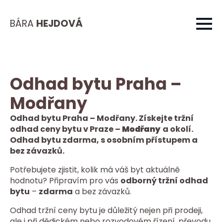
BÁRA
HEJDOVÁ
Odhad bytu Praha –
Modřany
Odhad bytu Praha – Modřany. Získejte tržní
odhad ceny bytu v Praze –
Modřany
a okolí.
Odhad bytu zdarma, s osobním přístupem a
bez závazků.
Potřebujete zjistit, kolik má váš byt aktuálně
hodnotu? Připravím pro vás
odborný tržní odhad
bytu
–
zdarma
a bez závazků.
Odhad tržní ceny bytu je důležitý nejen při prodeji,
ale i při dědickém nebo rozvodovém řízení, převodu