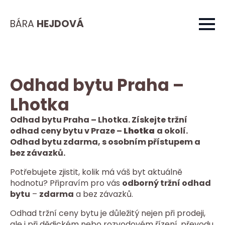
BÁRA
HEJDOVÁ
Odhad bytu Praha –
Lhotka
Odhad bytu Praha – Lhotka. Získejte tržní
odhad ceny bytu v Praze –
Lhotka
a okolí.
Odhad bytu zdarma, s osobním přístupem a
bez závazků.
Potřebujete zjistit, kolik má váš byt aktuálně
hodnotu? Připravím pro vás
odborný tržní odhad
bytu
–
zdarma
a bez závazků.
Odhad tržní ceny bytu je důležitý nejen při prodeji,
ale i při dědickém nebo rozvodovém řízení, převodu