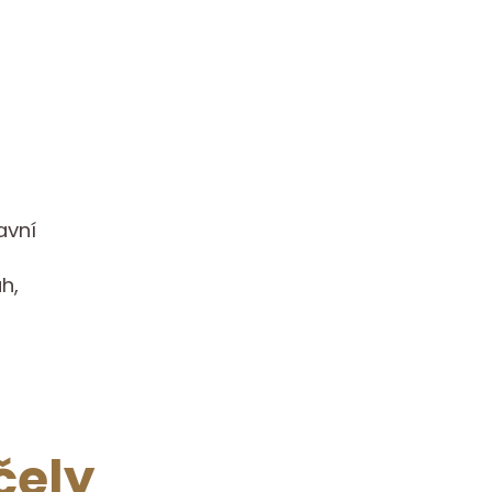
avní
h,
čely