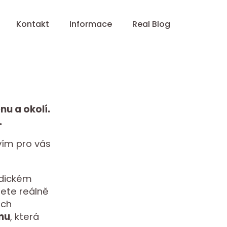
Kontakt
Informace
Real Blog
nu a okolí.
.
avím pro vás
dědickém
jete reálně
ách
nu
, která