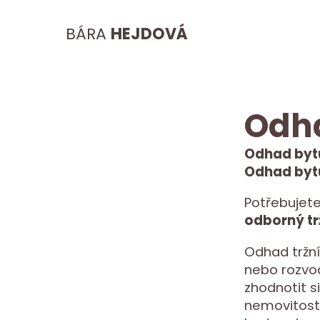
BÁRA
HEJDOVÁ
Odh
Odhad bytu
Odhad bytu
Potřebujete
odborný tr
Odhad tržní 
nebo rozvod
zhodnotit s
nemovitostí