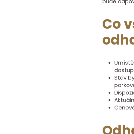
bude odpoví
Co v
odh
Umístě
dostup
Stav by
parkov
Dispozi
Aktuáln
Cenové
Odha