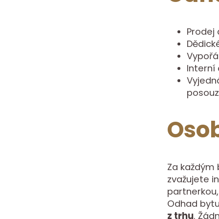
Prodej
Dědick
Vypořá
Interní
Vyjedn
posouz
Osob
Za každým b
zvažujete in
partnerkou
Odhad bytu 
z trhu
. Žád