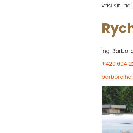
vaši situaci.
Rych
Ing. Barbor
+420 604 2
barbora.he