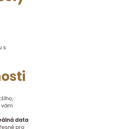
u s
osti
tšího,
du vám
eálná data
přesně pro