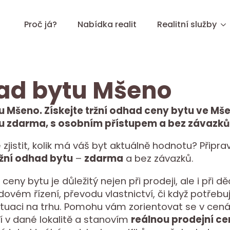
Proč já?
Nabídka realit
Realitní služby
ad bytu Mšeno
 Mšeno. Získejte tržní odhad ceny bytu ve Mše
 zdarma, s osobním přístupem a bez závazků
 zjistit, kolik má váš byt aktuálně hodnotu? Připr
žní odhad bytu
–
zdarma
a bez závazků.
ceny bytu je důležitý nejen při prodeji, ale i při 
ovém řízení, převodu vlastnictví, či když potřebu
ituaci na trhu. Pomohu vám zorientovat se v cen
 v dané lokalitě a stanovím
reálnou prodejní ce