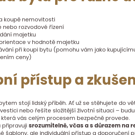
 a koupě nemovitosti
é nebo rozvodové řízení
dání majetku
 orientace v hodnotě majetku
ávání při koupi bytu (pomohu vám jako kupujícím
ením ceny)
ní přístup a zkušen
ytem stojí lidský příběh. Ať už se stěhujete do vě
vestici nebo řešíte složitější životní situaci – bu
, která vás celým procesem bezpečně provede.
připravuji
srozumitelně, včas a s důrazem na r
né šablony, ale individuální přístup a doporučení 