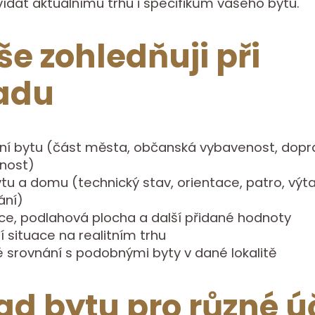
dat aktuálnímu trhu i specifikům vašeho bytu.
še zohledňuji při
adu
ní bytu (část města, občanská vybavenost, dopr
nost)
tu a domu (technický stav, orientace, patro, výta
ání)
ce, podlahová plocha a další přidané hodnoty
í situace na realitním trhu
 srovnání s podobnými byty v dané lokalitě
d bytu pro různé ú