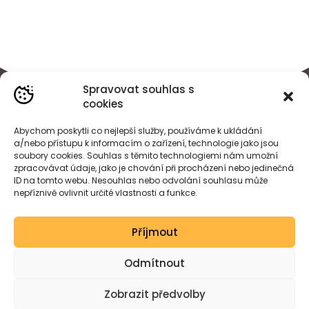
Spravovat souhlas s
cookies
Abychom poskytli co nejlepší služby, používáme k ukládání
a/nebo přístupu k informacím o zařízení, technologie jako jsou
soubory cookies. Souhlas s těmito technologiemi nám umožní
zpracovávat údaje, jako je chování při procházení nebo jedinečná
ID na tomto webu. Nesouhlas nebo odvolání souhlasu může
nepříznivě ovlivnit určité vlastnosti a funkce.
BÁRA
HEJDOVÁ
Příjmout
Created by wessdesign.
Odmítnout
Zobrazit předvolby