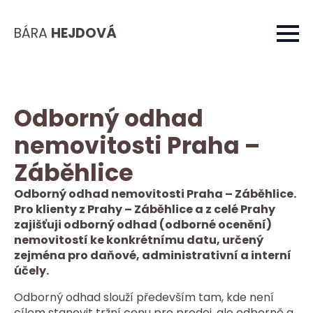
BÁRA
HEJDOVÁ
Odborný odhad
nemovitosti Praha –
Záběhlice
Odborný odhad nemovitosti Praha – Záběhlice.
Pro klienty z Prahy – Záběhlice a z celé Prahy
zajišťuji odborný odhad (odborné ocenění)
nemovitostí ke konkrétnímu datu, určený
zejména pro daňové, administrativní a interní
účely.
Odborný odhad slouží především tam, kde není
cílem stanovit tržní cenu pro prodej, ale odborně a