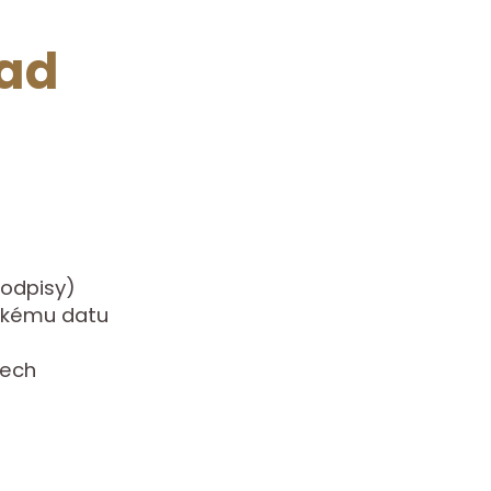
had
 odpisy)
ickému datu
tech