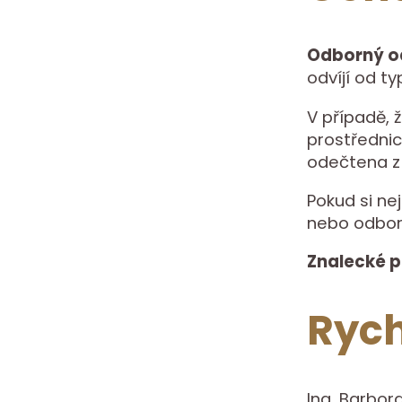
Odborný od
odvíjí od t
V případě, 
prostřednic
odečtena z 
Pokud si nej
nebo odbor
Znalecké 
Rych
Ing. Barbor