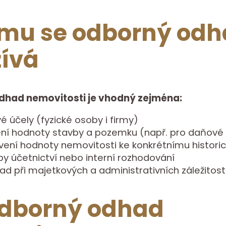
mu se odborný od
ívá
dhad nemovitosti je vhodný zejména:
é účely (fyzické osoby i firmy)
šení hodnoty stavby a pozemku (např. pro daňové
vení hodnoty nemovitosti ke konkrétnímu histor
by účetnictví nebo interní rozhodování
lad při majetkových a administrativních záležitos
odborný odhad