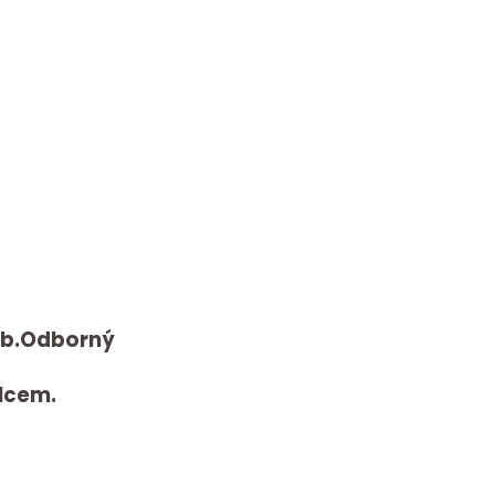
 Sb.Odborný
lcem.