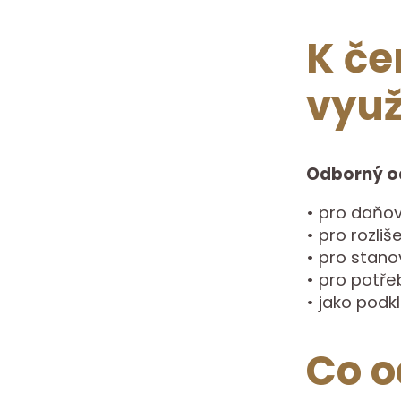
K če
využ
Odborný o
• pro daňov
• pro rozli
• pro stano
• pro potře
• jako podk
Co 