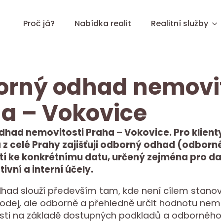
Proč já?
Nabídka realit
Realitní služby
rný odhad nemovit
a – Vokovice
had nemovitosti Praha – Vokovice. Pro klienty
 z celé Prahy zajišťuji odborný odhad (odborn
í ke konkrétnímu datu, určený zejména pro d
ivní a interní účely.
ad slouží především tam, kde není cílem stanovi
odej, ale odborně a přehledně určit hodnotu nem
ásti na základě dostupných podkladů a odborného