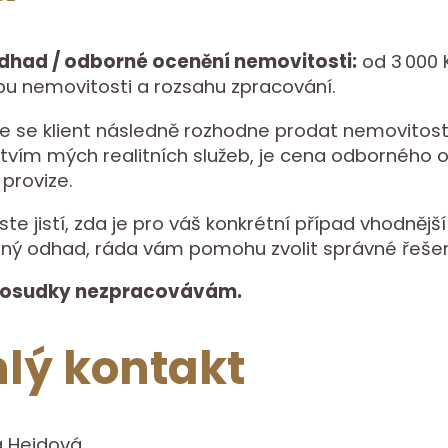
had / odborné ocenění nemovitosti:
od 3 000 
ypu nemovitosti a rozsahu zpracování.
že se klient následně rozhodne prodat nemovitos
tvím mých realitních služeb, je cena odborného
provize.
ste jistí, zda je pro váš konkrétní případ vhodnějš
ný odhad, ráda vám pomohu zvolit správné řešen
posudky nezpracovávám.
lý kontakt
a Hejdová