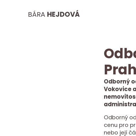
BÁRA
HEJDOVÁ
Odbo
Prah
Odborný od
Vokovice a
nemovitost
administrat
Odborný odh
cenu pro pr
nebo její č