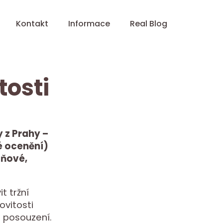
Kontakt
Informace
Real Blog
osti
 z Prahy –
é ocenění)
aňové,
t tržní
ovitosti
 posouzení.