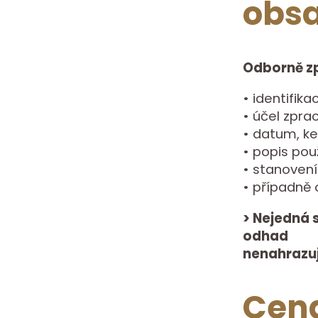
obsa
Odborně z
• identifika
• účel zpr
• datum, k
• popis po
• stanoven
• případně
> Nejedná 
odhad
nenahrazu
Cen