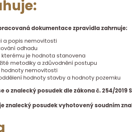
huje:
pracovaná dokumentace zpravidla zahrnuje:
ci a popis nemovitosti
acování odhadu
e kterému je hodnota stanovena
užité metodiky a zdůvodnění postupu
í hodnoty nemovitosti
 oddělení hodnoty stavby a hodnoty pozemku
se o znalecký posudek dle zákona č. 254/2019
je znalecký posudek vyhotovený soudním zna
a