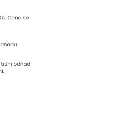
Kč. Cena se
t
 odhadu
í tržní odhad
í.