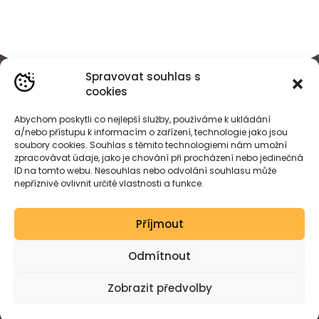
Spravovat souhlas s
cookies
Abychom poskytli co nejlepší služby, používáme k ukládání
a/nebo přístupu k informacím o zařízení, technologie jako jsou
soubory cookies. Souhlas s těmito technologiemi nám umožní
zpracovávat údaje, jako je chování při procházení nebo jedinečná
ID na tomto webu. Nesouhlas nebo odvolání souhlasu může
nepříznivě ovlivnit určité vlastnosti a funkce.
BÁRA
HEJDOVÁ
Příjmout
Created by wessdesign.
Odmítnout
Zobrazit předvolby