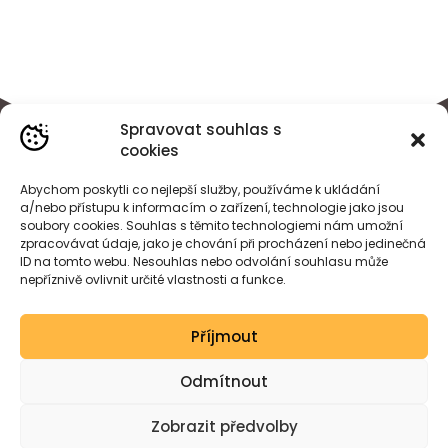
Spravovat souhlas s
cookies
Abychom poskytli co nejlepší služby, používáme k ukládání
a/nebo přístupu k informacím o zařízení, technologie jako jsou
soubory cookies. Souhlas s těmito technologiemi nám umožní
zpracovávat údaje, jako je chování při procházení nebo jedinečná
ID na tomto webu. Nesouhlas nebo odvolání souhlasu může
nepříznivě ovlivnit určité vlastnosti a funkce.
BÁRA
HEJDOVÁ
Příjmout
Created by wessdesign.
Odmítnout
Zobrazit předvolby