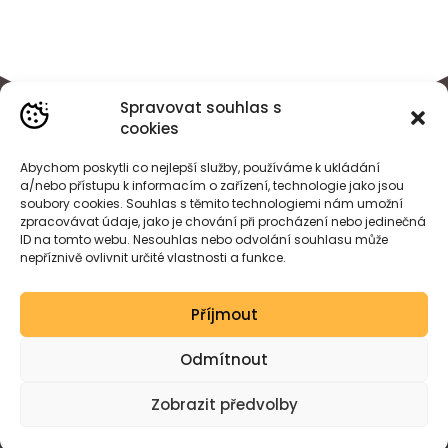
Spravovat souhlas s
cookies
Abychom poskytli co nejlepší služby, používáme k ukládání
a/nebo přístupu k informacím o zařízení, technologie jako jsou
soubory cookies. Souhlas s těmito technologiemi nám umožní
zpracovávat údaje, jako je chování při procházení nebo jedinečná
ID na tomto webu. Nesouhlas nebo odvolání souhlasu může
nepříznivě ovlivnit určité vlastnosti a funkce.
BÁRA
HEJDOVÁ
Příjmout
Created by wessdesign.
Odmítnout
Zobrazit předvolby