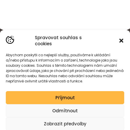
Spravovat souhlas s
cookies
Abychom poskytli co nejlepší služby, používáme k ukládání
a/nebo přístupu k informacím o zařízení, technologie jako jsou
soubory cookies. Souhlas s těmito technologiemi nám umožní
zpracovávat údaje, jako je chování při procházení nebo jedinečná
ID na tomto webu. Nesouhlas nebo odvolání souhlasu může
nepříznivě ovlivnit určité vlastnosti a funkce.
BÁRA
HEJDOVÁ
Příjmout
Created by wessdesign.
Odmítnout
Zobrazit předvolby