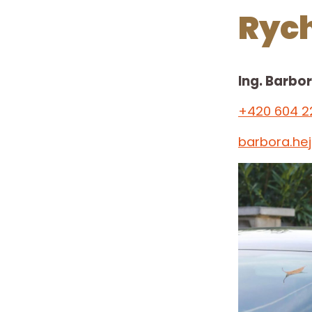
Rych
Ing. Barbo
+420 604 2
barbora.he