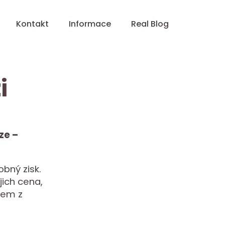
Kontakt
Informace
Real Blog
i
ze –
bný zisk.
jich cena,
jem z