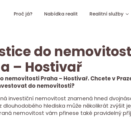
Proč já?
Nabídka realit
Realitní služby
stice do nemovitost
a – Hostivař
do nemovitosti Praha – Hostivař. Chcete v Praz
nvestovat do nemovitosti?
ná investiční nemovitost znamená hned dvojnáso
z dlouhodobého hlediska může několikrát zvýšit je
raná nemovitost vám přinese také pravidelný pří