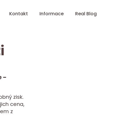
Kontakt
Informace
Real Blog
i
e –
bný zisk.
jich cena,
jem z