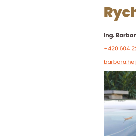
Rych
Ing. Barbo
+420 604 2
barbora.he