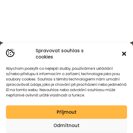
Spravovat souhlas s
cookies
Abychom poskytli co nejlepší služby, používáme k ukládání
a/nebo přístupu k informacím o zařízení, technologie jako jsou
soubory cookies. Souhlas s těmito technologiemi nám umožní
zpracovávat údaje, jako je chování při procházení nebo jedinečná
ID na tomto webu. Nesouhlas nebo odvolání souhlasu může
nepříznivě ovlivnit určité vlastnosti a funkce.
BÁRA
HEJDOVÁ
Příjmout
Created by wessdesign.
Odmítnout