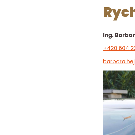
Rych
Ing. Barbo
+420 604 2
barbora.he