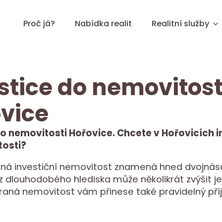
Proč já?
Nabídka realit
Realitní služby
stice do nemovitost
vice
do nemovitosti Hořovice. Chcete v Hořovicích 
osti?
ná investiční nemovitost znamená hned dvojnáso
z dlouhodobého hlediska může několikrát zvýšit je
raná nemovitost vám přinese také pravidelný pří