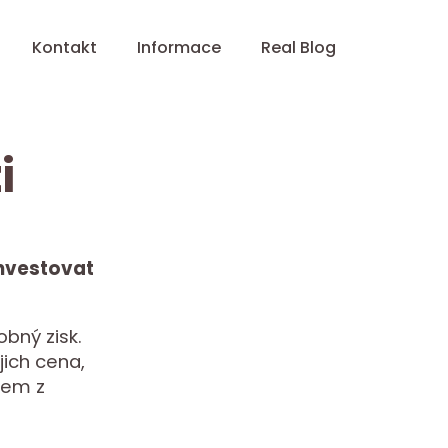
Kontakt
Informace
Real Blog
i
investovat
bný zisk.
jich cena,
jem z